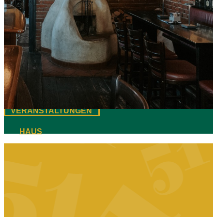
HAUS
GARTEN
SPEAKEASY
GETRÄNKE
ESSEN
TEAM
VERANSTALTUNGEN
HAUS