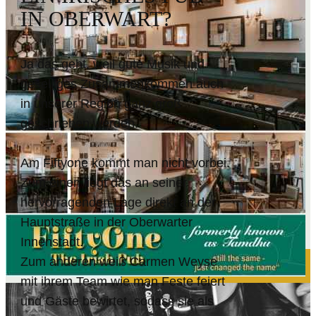
IN OBERWART?
Ja das geht, weil gute Musik und
geselliges Zusammenkommen auch
in unserer Region ganz groß
geschrieben werden.
Am Fiftyone kommt man nicht vorbei.
Zum einen liegt das an seiner
hervorragenden Lage direkt an der
Hauptstraße in der Oberwarter
Innenstadt.
Zum anderen weiß Carmen Weyse
mit ihrem Team wie man Feste feiert
und Gäste bewirtet, sodass sie als