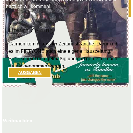
herzlich willkommen!
Unsere Zeitung
Carmen kommt aus der Zeitungsbranche. Darum gibt
es im FIFTYONE auch eine eigene Hauszeitung.
Sie erscheint unregelmäßig und darf gerne mit nach
Hause genommen werden.
AUSGABE
N
Weihnachten